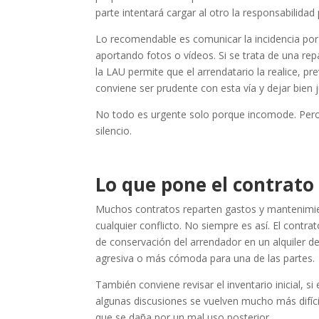
parte intentará cargar al otro la responsabilida
Lo recomendable es comunicar la incidencia por 
aportando fotos o vídeos. Si se trata de una re
la LAU permite que el arrendatario la realice, p
conviene ser prudente con esta vía y dejar bien j
No todo es urgente solo porque incomode. Pero 
silencio.
Lo que pone el contrato 
Muchos contratos reparten gastos y mantenimie
cualquier conflicto. No siempre es así. El contr
de conservación del arrendador en un alquiler de
agresiva o más cómoda para una de las partes.
También conviene revisar el inventario inicial, si
algunas discusiones se vuelven mucho más difíci
que se daña por un mal uso posterior.