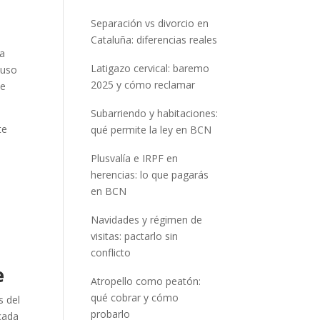
Separación vs divorcio en
Cataluña: diferencias reales
va
Latigazo cervical: baremo
 uso
2025 y cómo reclamar
ue
Subarriendo y habitaciones:
te
qué permite la ley en BCN
Plusvalía e IRPF en
herencias: lo que pagarás
en BCN
Navidades y régimen de
visitas: pactarlo sin
conflicto
e
Atropello como peatón:
qué cobrar y cómo
s del
probarlo
 cada