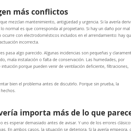
gen más conflictos
ue mezclan mantenimiento, antigüedad y urgencia. Si la avería deri
ipo, lo normal es que corresponda al propietario. Si hay un daño por mal
o ocurre con electrodomésticos incluidos en el arrendamiento: hay q
 actuación incorrecta.
erres pasa algo parecido. Algunas incidencias son pequeñas y claramen
ndo, mala instalación o falta de conservación. Las humedades, por
intuición porque pueden venir de ventilación deficiente, filtraciones,
tar bien el problema antes de discutirlo. Porque sin prueba, la
e hechos.
vería importa más de lo que parec
 es esperar demasiado antes de avisar. Y uno de los errores clásico
as. En ambos casos, la situación se deteriora. Si la avería empeora,