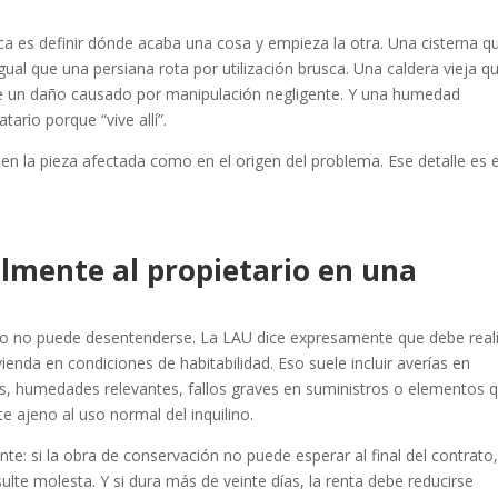
tica es definir dónde acaba una cosa y empieza la otra. Una cisterna q
gual que una persiana rota por utilización brusca. Una caldera vieja q
l que un daño causado por manipulación negligente. Y una humedad
ario porque “vive allí”.
 en la pieza afectada como en el origen del problema. Ese detalle es e
mente al propietario en una
io no puede desentenderse. La LAU dice expresamente que debe real
ienda en condiciones de habitabilidad. Eso suele incluir averías en
es, humedades relevantes, fallos graves en suministros o elementos 
 ajeno al uso normal del inquilino.
: si la obra de conservación no puede esperar al final del contrato,
ulte molesta. Y si dura más de veinte días, la renta debe reducirse