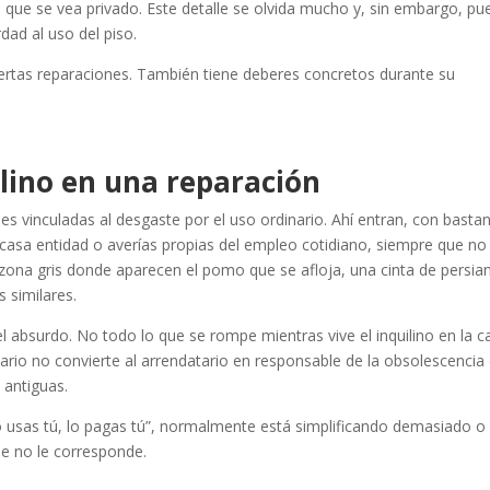
a que se vea privado. Este detalle se olvida mucho y, sin embargo, pu
dad al uso del piso.
iertas reparaciones. También tiene deberes concretos durante su
ilino en una reparación
es vinculadas al desgaste por el uso ordinario. Ahí entran, con basta
casa entidad o averías propias del empleo cotidiano, siempre que no
 zona gris donde aparecen el pomo que se afloja, una cinta de persia
 similares.
el absurdo. No todo lo que se rompe mientras vive el inquilino en la c
ario no convierte al arrendatario en responsable de la obsolescencia 
 antiguas.
lo usas tú, lo pagas tú”, normalmente está simplificando demasiado o
ue no le corresponde.