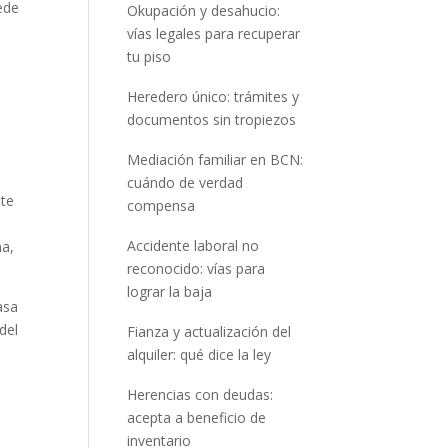
ede
Okupación y desahucio:
vías legales para recuperar
tu piso
Heredero único: trámites y
documentos sin tropiezos
Mediación familiar en BCN:
cuándo de verdad
nte
compensa
Accidente laboral no
na,
reconocido: vías para
lograr la baja
asa
del
Fianza y actualización del
alquiler: qué dice la ley
Herencias con deudas:
acepta a beneficio de
inventario