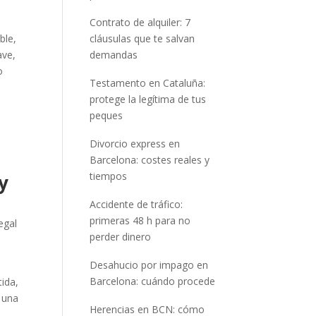
Contrato de alquiler: 7
ble,
cláusulas que te salvan
ave,
demandas
o
Testamento en Cataluña:
protege la legítima de tus
peques
Divorcio express en
Barcelona: costes reales y
tiempos
y
Accidente de tráfico:
primeras 48 h para no
egal
perder dinero
Desahucio por impago en
Barcelona: cuándo procede
tida,
 una
Herencias en BCN: cómo