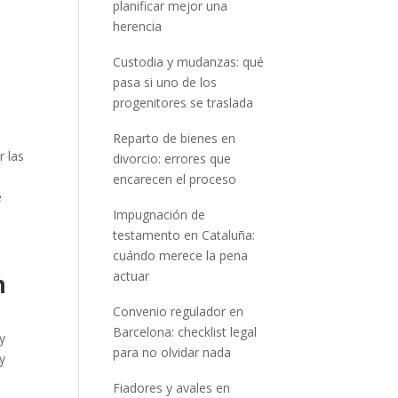
planificar mejor una
herencia
Custodia y mudanzas: qué
pasa si uno de los
progenitores se traslada
Reparto de bienes en
r las
divorcio: errores que
encarecen el proceso
e
Impugnación de
testamento en Cataluña:
cuándo merece la pena
actuar
n
Convenio regulador en
Barcelona: checklist legal
y
para no olvidar nada
y
Fiadores y avales en