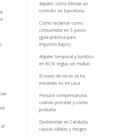
alquiler: cómo blindar un
contrato en Barcelona
ue
ue
Cómo reclamar como
consumidor en 5 pasos
(guía práctica para
importes bajos)
l
Alquiler temporal y turístico
en BCN: reglas sin multas
El novio de mi ex se ha
instalado en mi casa
izar
Pensión compensatoria:
cuándo procede y cómo
que
probarla
Desheredar en Cataluña:
 el
causas válidas y riesgos