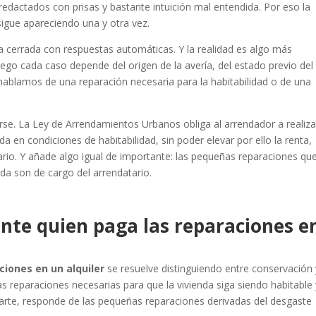
redactados con prisas y bastante intuición mal entendida. Por eso la
igue apareciendo una y otra vez.
a cerrada con respuestas automáticas. Y la realidad es algo más
uego cada caso depende del origen de la avería, del estado previo del
hablamos de una reparación necesaria para la habitabilidad o de una
.
arse. La Ley de Arrendamientos Urbanos obliga al arrendador a realiza
a en condiciones de habitabilidad, sin poder elevar por ello la renta,
ario. Y añade algo igual de importante: las pequeñas reparaciones qu
enda son de cargo del arrendatario.
ente quien paga las reparaciones e
ciones en un alquiler
se resuelve distinguiendo entre conservación 
 reparaciones necesarias para que la vivienda siga siendo habitable 
 parte, responde de las pequeñas reparaciones derivadas del desgaste